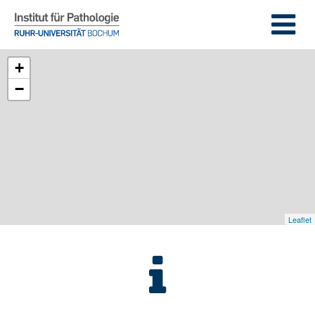
+
−
Leaflet