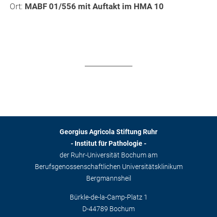
Ort:
MABF 01/556 mit Auftakt im HMA 10
______________
Georgius Agricola Stiftung Ruhr
- Institut für Pathologie -
der Ruhr-Universität Bochum am
Berufsgenossenschaftlichen Universitätsklinikum
Bergmannsheil
Bürkle-de-la-Camp-Platz 1
D-44789 Bochum